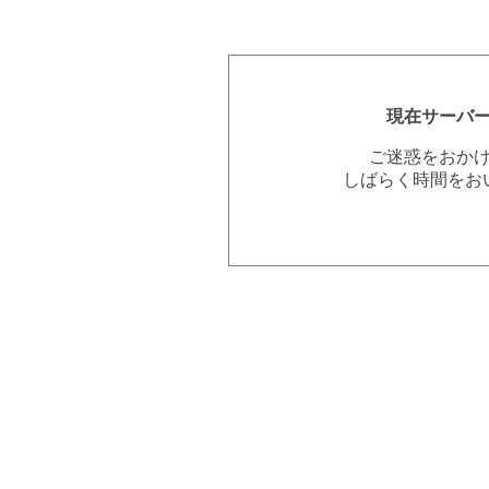
現在サーバ
ご迷惑をおか
しばらく時間をお