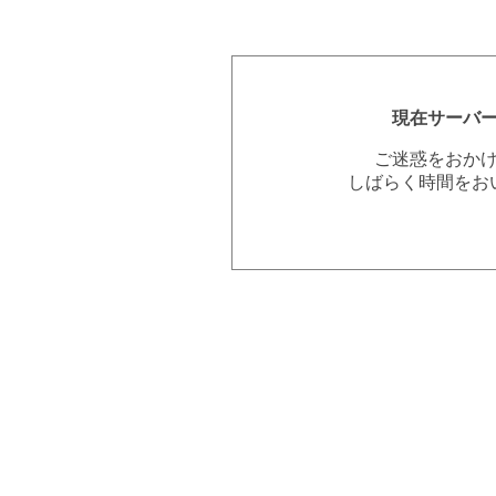
現在サーバ
ご迷惑をおか
しばらく時間をお