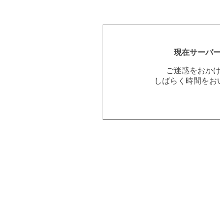
現在サーバ
ご迷惑をおか
しばらく時間をお