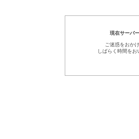
現在サーバ
ご迷惑をおか
しばらく時間をお