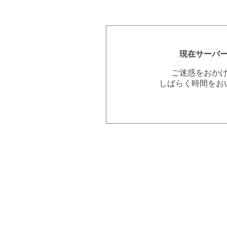
現在サーバ
ご迷惑をおか
しばらく時間をお