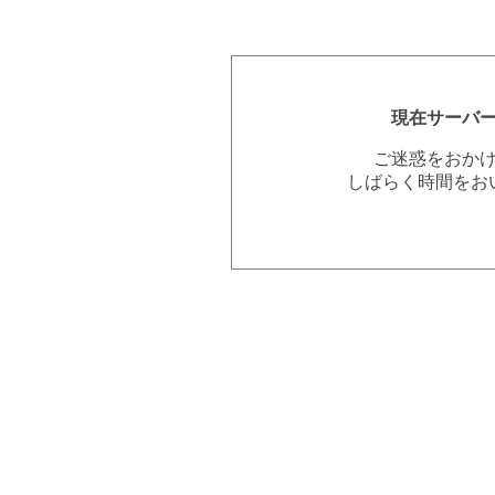
現在サーバ
ご迷惑をおか
しばらく時間をお