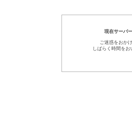
現在サーバ
ご迷惑をおか
しばらく時間をお