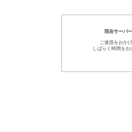
現在サーバ
ご迷惑をおか
しばらく時間をお