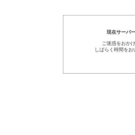
現在サーバ
ご迷惑をおか
しばらく時間をお