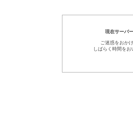
現在サーバ
ご迷惑をおか
しばらく時間をお