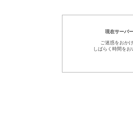
現在サーバ
ご迷惑をおか
しばらく時間をお