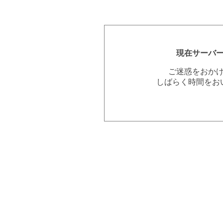
現在サーバ
ご迷惑をおか
しばらく時間をお