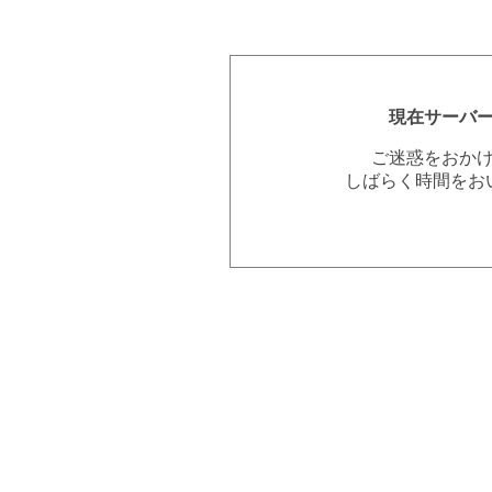
現在サーバ
ご迷惑をおか
しばらく時間をお