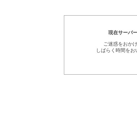
現在サーバ
ご迷惑をおか
しばらく時間をお