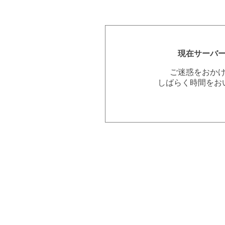
現在サーバ
ご迷惑をおか
しばらく時間をお