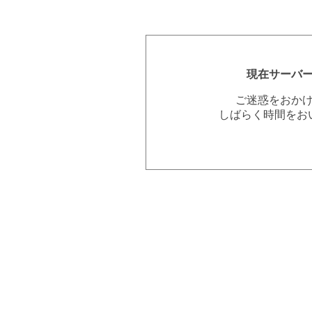
現在サーバ
ご迷惑をおか
しばらく時間をお