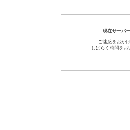
現在サーバ
ご迷惑をおか
しばらく時間をお