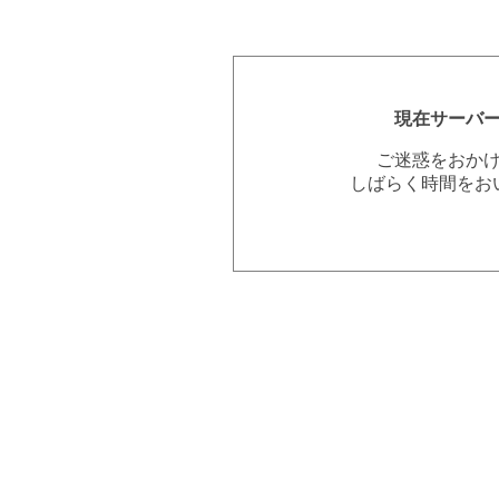
現在サーバ
ご迷惑をおか
しばらく時間をお