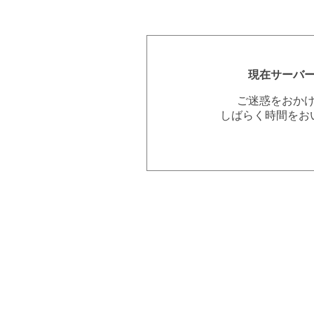
現在サーバ
ご迷惑をおか
しばらく時間をお