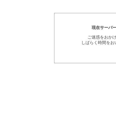
現在サーバ
ご迷惑をおか
しばらく時間をお