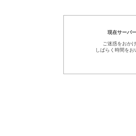
現在サーバ
ご迷惑をおか
しばらく時間をお