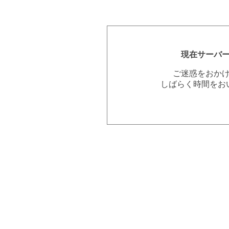
現在サーバ
ご迷惑をおか
しばらく時間をお