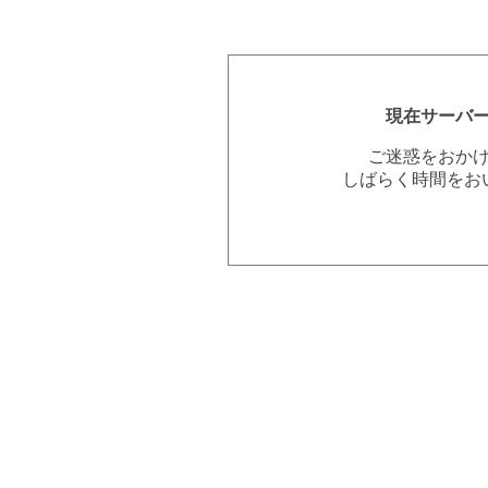
現在サーバ
ご迷惑をおか
しばらく時間をお