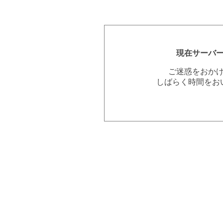
現在サーバ
ご迷惑をおか
しばらく時間をお