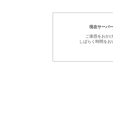
現在サーバ
ご迷惑をおか
しばらく時間をお