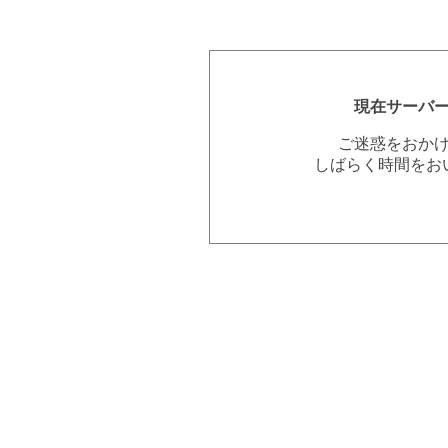
現在サーバ
ご迷惑をおか
しばらく時間をお