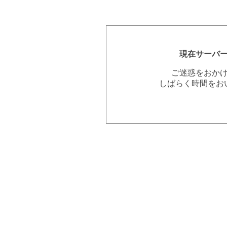
現在サーバ
ご迷惑をおか
しばらく時間をお