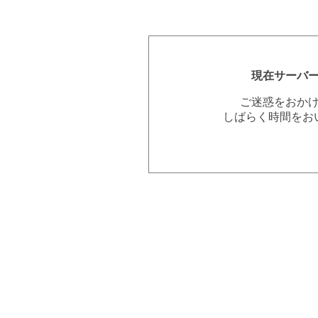
現在サーバ
ご迷惑をおか
しばらく時間をお