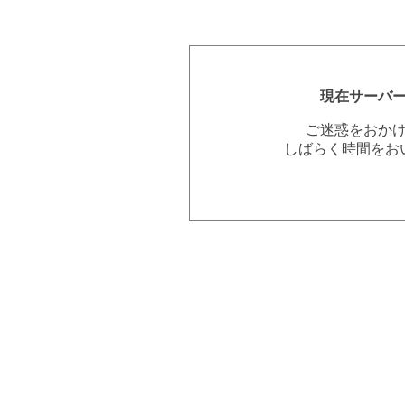
現在サーバ
ご迷惑をおか
しばらく時間をお