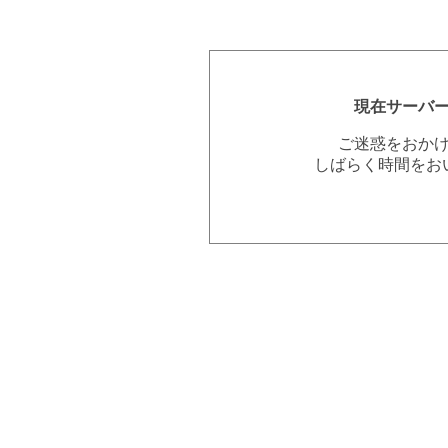
現在サーバ
ご迷惑をおか
しばらく時間をお