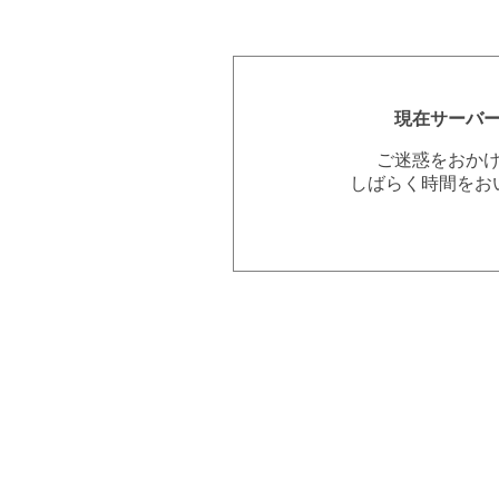
現在サーバ
ご迷惑をおか
しばらく時間をお