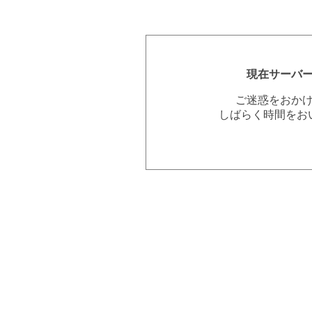
現在サーバ
ご迷惑をおか
しばらく時間をお