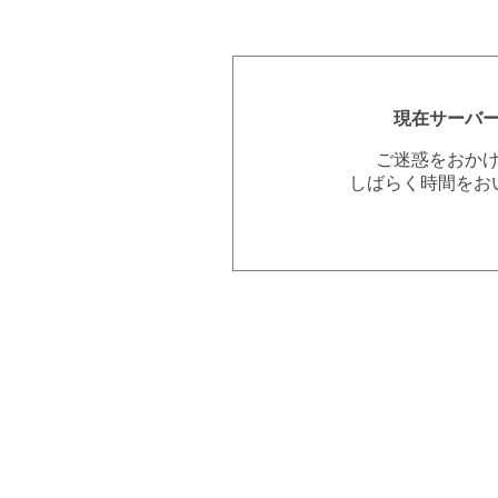
現在サーバ
ご迷惑をおか
しばらく時間をお