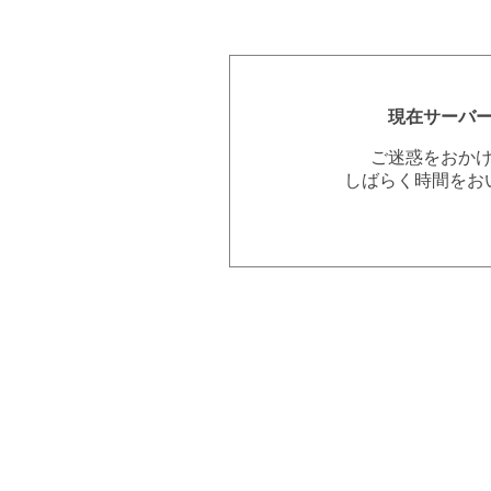
現在サーバ
ご迷惑をおか
しばらく時間をお