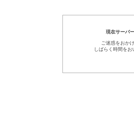
現在サーバ
ご迷惑をおか
しばらく時間をお