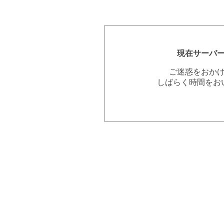
現在サーバ
ご迷惑をおか
しばらく時間をお