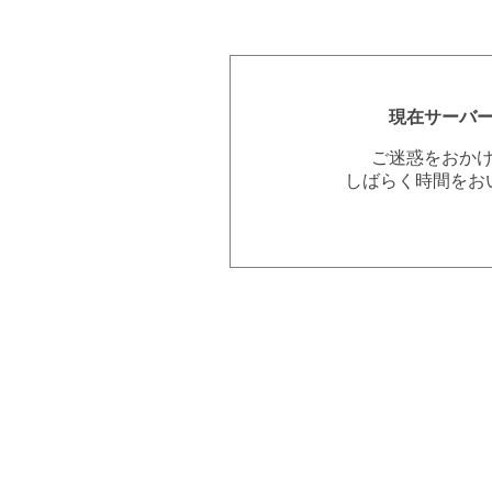
現在サーバ
ご迷惑をおか
しばらく時間をお