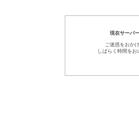
現在サーバ
ご迷惑をおか
しばらく時間をお