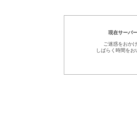
現在サーバ
ご迷惑をおか
しばらく時間をお