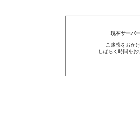
現在サーバ
ご迷惑をおか
しばらく時間をお