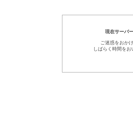
現在サーバ
ご迷惑をおか
しばらく時間をお