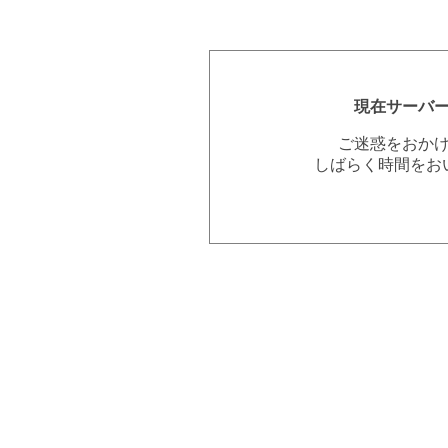
現在サーバ
ご迷惑をおか
しばらく時間をお