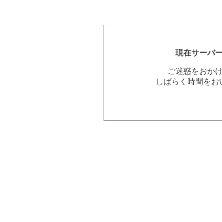
現在サーバ
ご迷惑をおか
しばらく時間をお