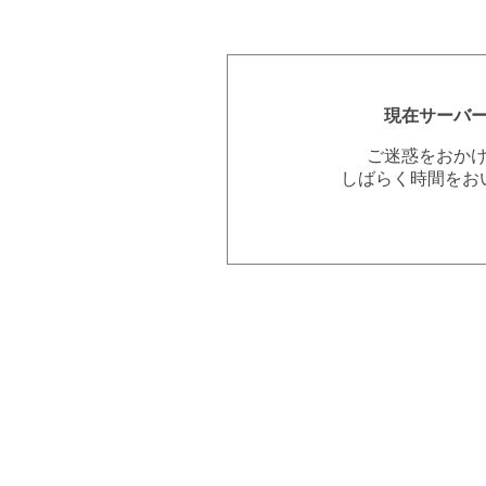
現在サーバ
ご迷惑をおか
しばらく時間をお