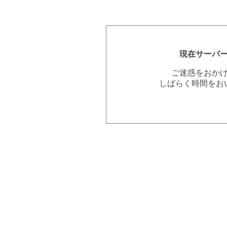
現在サーバ
ご迷惑をおか
しばらく時間をお