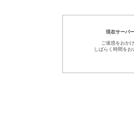
現在サーバ
ご迷惑をおか
しばらく時間をお