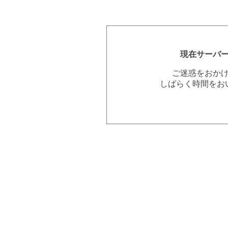
現在サーバ
ご迷惑をおか
しばらく時間をお