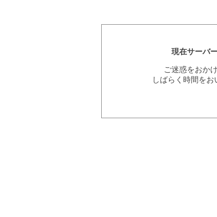
現在サーバ
ご迷惑をおか
しばらく時間をお