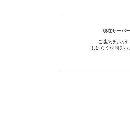
現在サーバ
ご迷惑をおか
しばらく時間をお