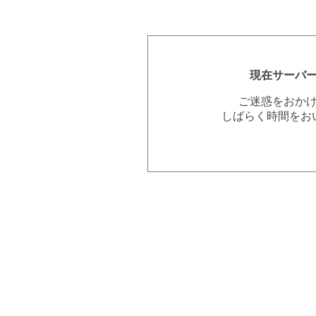
現在サーバ
ご迷惑をおか
しばらく時間をお